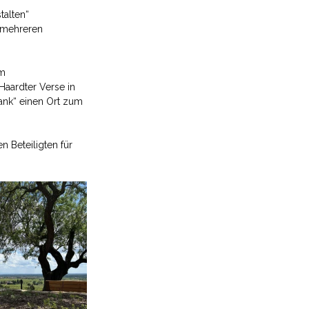
alten“ 
 mehreren 
m 
Haardter Verse in 
bank“ einen Ort zum 
 Beteiligten für 