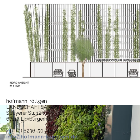
hofmann
_
röttgen
LANDSCHAFTSARCHITEKTEN BDLA
Speyerer Str. 123
67117 Limburgerhof
+49 (0) 6236-50948-0
info@hofmann-roettgen.de