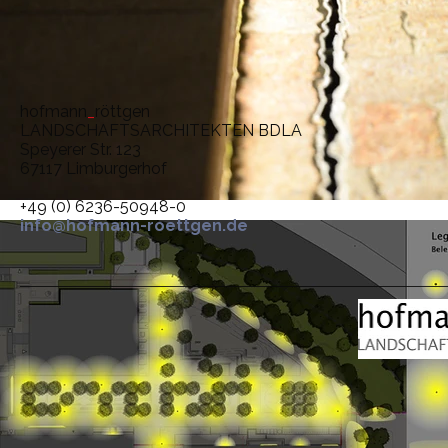
hofmann
_
röttgen
LANDSCHAFTSARCHITEKTEN BDLA
Speyerer Str. 123
67117 Limburgerhof
+49 (0) 6236-50948-0
info@hofmann-roettgen.de