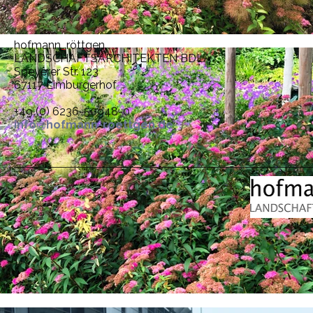
hofmann
_
röttgen
LANDSCHAFTSARCHITEKTEN BDLA
Speyerer Str. 123
67117 Limburgerhof
+49 (0) 6236-50948-0
info@hofmann-roettgen.de