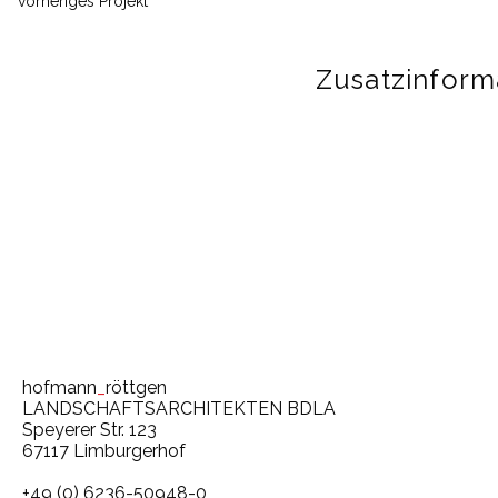
vorheriges Projekt
Zusatzinform
hofmann
_
röttgen
LANDSCHAFTSARCHITEKTEN BDLA
Speyerer Str. 123
67117 Limburgerhof
+49 (0) 6236-50948-0