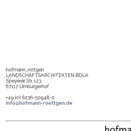
Krankenhaus
Innenhof
Wasserobjekte
Ent
hofmann
_
röttgen
LANDSCHAFTSARCHITEKTEN BDLA
Speyerer Str. 123
67117 Limburgerhof
+49 (0) 6236-50948-0
info@hofmann-roettgen.de