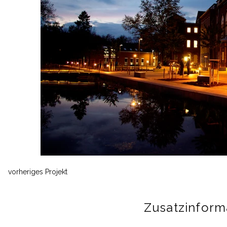
Aus
der
Galerie
vorheriges Projekt
Zusatzinform