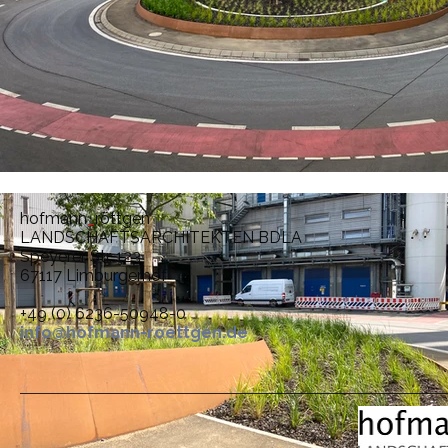
hofmann
_
röttgen
LANDSCHAFTSARCHITEKTEN BDLA
Speyerer Str. 123
67117 Limburgerhof
+49 (0) 6236-50948-0
info@hofmann-roettgen.de