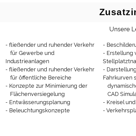
Zusatzi
Unsere L
- fließender und ruhender Verkehr 
- Beschilde
   für Gewerbe und 
- Erstellung 
Industrieanlagen
Stellplatzt
- fließender und ruhender Verkehr 
- Darstellun
   für öffentliche Bereiche
Fahrkurven 
- Konzepte zur Minimierung der 
   dynamisc
   Flächenversiegelung
   CAD Simul
- Entwässerungsplanung
- Kreisel un
- Beleuchtungskonzepte
- Verkehrsp