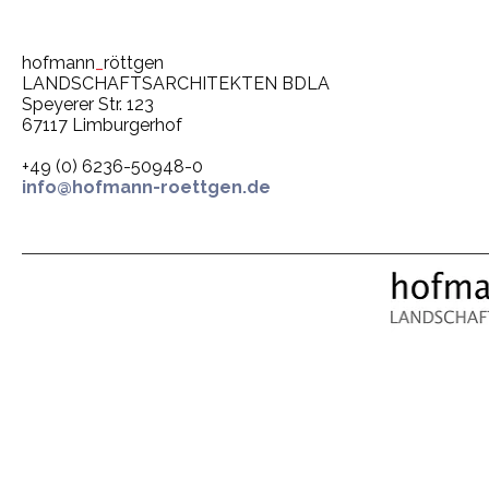
Speyer: Feuerbachpark
Mannheim-H
wiedereröffnet –
Neues Kind
historischer Grünraum neu
vielfältige
hofmann
_
röttgen
belebt
LANDSCHAFTSARCHITEKTEN BDLA
Speyerer Str. 123
67117 Limburgerhof
+49 (0) 6236-50948-0
info@hofmann-roettgen.de