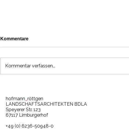
Kommentare
Kommentar verfassen...
30 Jahre hofmann_röttgen
Speyer: Fe
– Jubiläumsfeier im
wiedereröff
Luisenpark Mannheim
historisch
hofmann
_
röttgen
belebt
LANDSCHAFTSARCHITEKTEN BDLA
Speyerer Str. 123
67117 Limburgerhof
+49 (0) 6236-50948-0