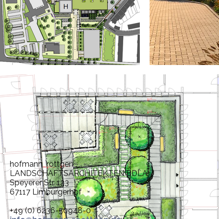
hofmann
_
röttgen
LANDSCHAFTSARCHITEKTEN BDLA
Speyerer Str. 123
67117 Limburgerhof
+49 (0) 6236-50948-0