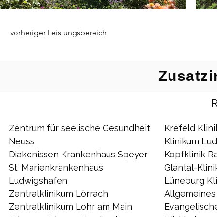
vorheriger Leistungsbereich
Zusatzi
R
Zentrum für seelische Gesundheit 
Krefeld Klin
Neuss
Klinikum Lu
Diakonissen Krankenhaus Speyer
Kopfklinik R
St. Marienkrankenhaus 
Glantal-Klin
Ludwigshafen
Lüneburg Kl
Zentralklinikum Lörrach
Allgemeines
Zentralklinikum Lohr am Main
Evangelisch